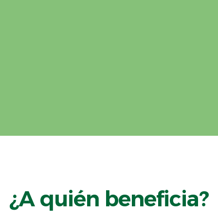
as Adaptaciones Basadas en los Ecosistemas 
, incorporándolas en políticas, proyectos y pr
máticos y fortalecer la resiliencia social, ambi
¿A quién beneficia?