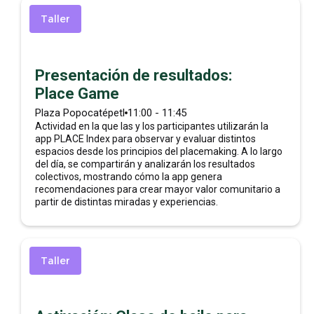
6:30 - 8:45
Taller
Presentación de resultados:
Place Game
Salida
Plaza Popocatépetl
11:00 - 11:45
Actividad en la que las y los participantes utilizarán la
app PLACE Index para observar y evaluar distintos
Casa UC
espacios desde los principios del placemaking. A lo largo
del día, se compartirán y analizarán los resultados
colectivos, mostrando cómo la app genera
8:45 - 9:00
recomendaciones para crear mayor valor comunitario a
partir de distintas miradas y experiencias.
Taller