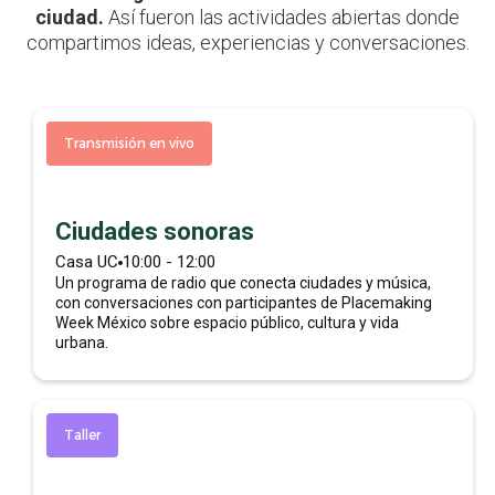
ciudad.
Bienvenida
Así fueron las actividades abiertas donde
compartimos ideas, experiencias y conversaciones.
Casa UC
5:00 - 5:45
Transmisión en vivo
Guillermo Bernal
🇲🇽
Ciudades sonoras
Casa UC
10:00 - 12:00
Luciana Renner
🇲🇽
Un programa de radio que conecta ciudades y música,
con conversaciones con participantes de Placemaking
Week México sobre espacio público, cultura y vida
urbana.
Introducción
Taller
Conferencia explicativa de dinámica de la