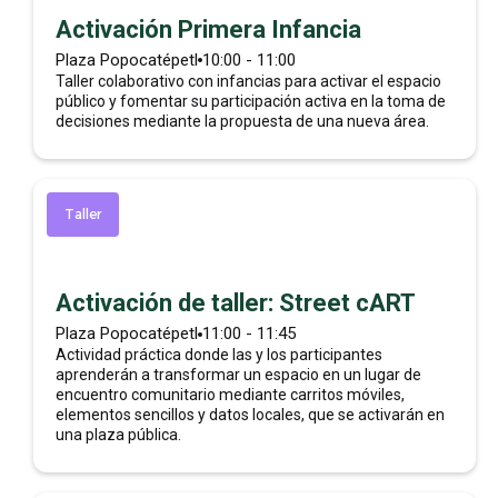
semana.
Activación Primera Infancia
Plaza Popocatépetl
10:00 - 11:00
Taller colaborativo con infancias para activar el espacio
Casa UC
público y fomentar su participación activa en la toma de
decisiones mediante la propuesta de una nueva área.
6:00 - 6:30
Taller
Activación de taller: Street cART
DJ Set
Plaza Popocatépetl
11:00 - 11:45
Actividad práctica donde las y los participantes
Fiesta de bienvenida.
aprenderán a transformar un espacio en un lugar de
encuentro comunitario mediante carritos móviles,
elementos sencillos y datos locales, que se activarán en
una plaza pública.
Casa UC